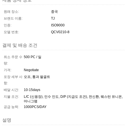
원래 장소:
중국
브랜드 이름:
TJ
인증:
ISO9000
모델 번호:
QCV0210-8
결제 및 배송 조건
최소 주문 수
500 PC / 일
량:
가격:
Negotiate
포장 세부 사
오프, 통과 팔골트
항:
배달 시간:
10-15days
지불 조건:
L/C (신용장), 인수 인도, D/P (지급도 조건), 전신환, 웨스턴 유니온,
머니그램
공급 능력:
1000PCS/DAY
설명