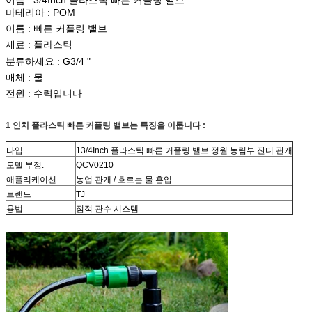
마테리아 : POM
이름 :
빠른 커플링 밸브
재료 :
플라스틱
분류하세요 : G3/4 "
매체 : 물
전원 : 수력입니다
1 인치 플라스틱 빠른 커플링 밸브는 특징을 이룹니다 :
타입
13/4Inch 플라스틱 빠른 커플링 밸브 정원 농림부 잔디 관개
모델 부정.
QCV0210
애플리케이션
농업 관개 / 흐르는 물 흡입
브랜드
TJ
용법
점적 관수 시스템