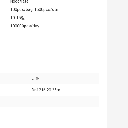
Nogotiate
100pcs/bag, 1500pcs/ctn
10-15일
100000pcs/day
치어
Dn1216 20 25m