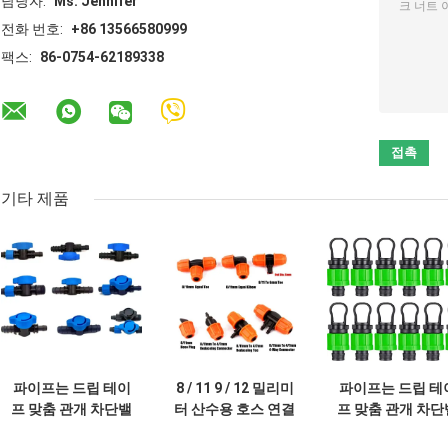
담당자:
Ms. Jennifer
전화 번호:
+86 13566580999
팩스:
86-0754-62189338
기타 제품
파이프는 드립 테이
8 / 11 9 / 12 밀리미
파이프는 드립 테
프 맞춤 관개 차단밸
터 산수용 호스 연결
프 맞춤 관개 차단
브 신속접연기 1/2
기 점적 관수 시스템
브 1/2 인치를 연