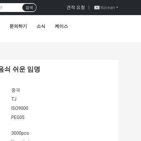
견적 요청
|
Korean
검색
문의하기
소식
케이스
음쇠 쉬운 임명
중국
TJ
ISO9000
PEG05
3000pcs