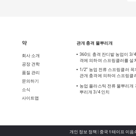
약
관개 충격 물뿌리개
360도 충격 잔디밭 농업이 3/
회사 소개
격에 의하여 스프링클러를 설
공장 견학
1/2” 농업 전류 스프링클러 
품질 관리
관개 충격에 의하여 스프링클
문의하기
다
농업 플라스틱 전류 물뿌리개 
소식
뿌리개 3/4 인치
사이트맵
개인 정보 정책
|
중국 t 테이프 이음