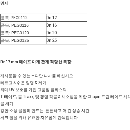
명세:
품목: PEG0112
Dn 12
품목: PEG0116
Dn 16
품목: PEG0120
Dn 20
품목: PEG0125
Dn 25
Dn17 mm 테이프 마개 관개 적당한 특징:
재사용할 수 있는 – 다만 나사를 빼십시오
빠르고 & 쉬운 임명 & 제거
최대 UV 보호를 가진 고품질 플라스틱
T 테이프, 물 Traxx, 및 횡렬 작물 & 채소밭을 위한 Chapin 드립 테이프 체
물 새기
강한 소성 물질의 만드는. 튼튼하고 더 긴 상승 시간.
체크 질을 위해 유효한 자유롭게 간색합니다.