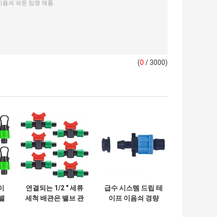
(
0
/ 3000)
이
연결되는 1/2 " 세류
급수 시스템 드립 테
밸
세척 배관은 밸브 관
이프 이음쇠 경량
결
개 맞춤을 차단했습
ISO9000 증명서