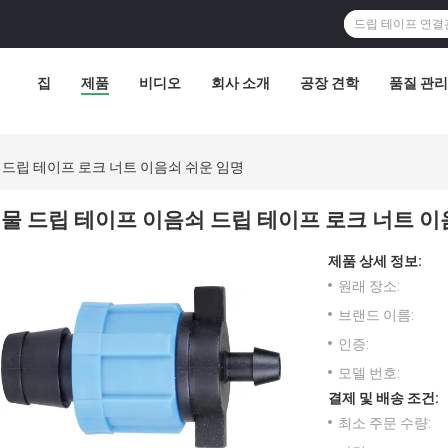
집
제품
비디오
회사 소개
공장 견학
품질 관리
 드립 테이프 로크 너트 이음쇠 쉬운 임명
물 드립 테이프 이음쇠 드립 테이프 로크 너트 이
제품 상세 정보:
원래 장소:
브랜드 이름:
인증:
모델 번호:
결제 및 배송 조건:
최소 주문 수량: