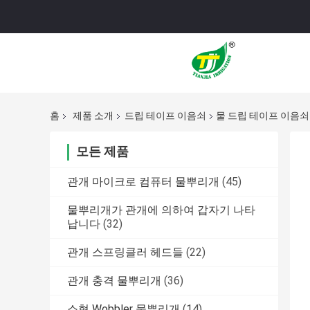
홈
제품 소개
드립 테이프 이음쇠
물 드립 테이프 이음쇠
모든 제품
관개 마이크로 컴퓨터 물뿌리개
(45)
물뿌리개가 관개에 의하여 갑자기 나타
납니다
(32)
관개 스프링클러 헤드들
(22)
관개 충격 물뿌리개
(36)
소형 Wobbler 물뿌리개
(14)