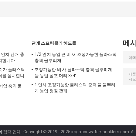
인치를 연결시킵니
배관 접속부
시킵니다
다
메
관개 스프링클러 헤드들
4 인치 관개 충
1/2 인치 농업 큰 비 새 조정가능한 플라스틱
치합니다
충격 물뿌리개
꼭지가 플라스틱
조정가능한 비 새 플라스틱 충격 물뿌리개
러를 설치합니
물 농업 살포 머리 3/4"
1 인치 조정가능한 플라스틱 충격 물 물뿌리
저압 충격 물
개 농업 정원 관개
쇠
협력 업체.
Copyright © 2019 - 2025 irrigationwatersprinklers.com. Al