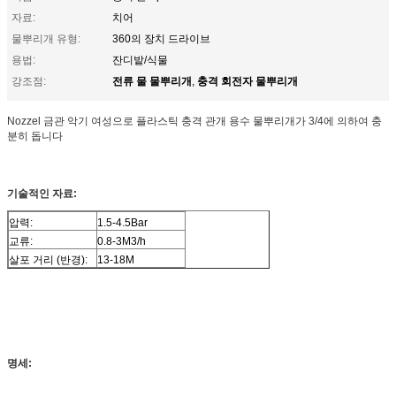
자료:
치어
물뿌리개 유형:
360의 장치 드라이브
용법:
잔디밭/식물
전류 물 물뿌리개
충격 회전자 물뿌리개
강조점:
,
Nozzel 금관 악기 여성으로 플라스틱 충격 관개 용수 물뿌리개가 3/4에 의하여 충
분히 돕니다
기술적인 자료:
압력:
1.5-4.5Bar
교류:
0.8-3M3/h
살포 거리 (반경):
13-18M
명세: