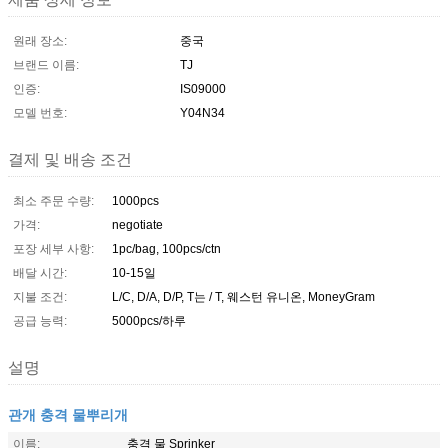
원래 장소:
중국
브랜드 이름:
TJ
인증:
IS09000
모델 번호:
Y04N34
결제 및 배송 조건
최소 주문 수량:
1000pcs
가격:
negotiate
포장 세부 사항:
1pc/bag, 100pcs/ctn
배달 시간:
10-15일
지불 조건:
L/C, D/A, D/P, T는 / T, 웨스턴 유니온, MoneyGram
공급 능력:
5000pcs/하루
설명
관개 충격 물뿌리개
이름:
충격 물 Sprinker