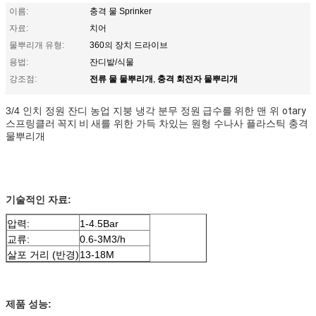
이름:
충격 물 Sprinker
자료:
치어
물뿌리개 유형:
360의 장치 드라이브
용법:
잔디밭/식물
전류 물 물뿌리개
충격 회전자 물뿌리개
강조점:
,
3/4 인치 정원 잔디 농업 지붕 냉각 분무
정원 급수를 위한
맨 위
otary
스프링클러 꼭지 비 새
를 위한 가득 차있는 원형 수나사 플라스틱 충격
물뿌리개
기술적인 자료:
압력:
1-4.5Bar
교류:
0.6-3M3/h
살포 거리 (반경)
13-18M
제품 성능: