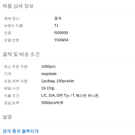
제품 상세 정보
원래 장소:
중국
브랜드 이름:
TJ
인증:
IS09000
모델 번호:
Y04W34
결제 및 배송 조건
최소 주문 수량:
1000pcs
가격:
negotiate
포장 세부 사항:
1pc/bag, 100pcs/ctn
배달 시간:
10-15일
지불 조건:
L/C, D/A, D/P, T는 / T, 웨스턴 유니온,
공급 능력:
5000pcs/하루
설명
관개 충격 물뿌리개