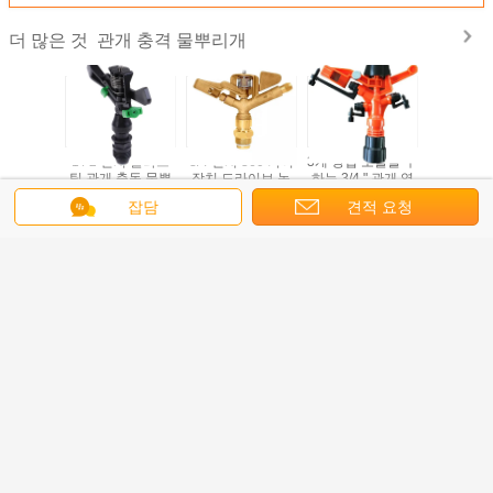
관개 충격 물뿌리개
더 많은 것
한 360'
1 / 2 인치 플라스
3/4 인치 360 기어
3개 방법 노즐을 구
3/4 인치
향 스프링
틱 관개 충동 물뿌
장치 드라이브 놋
하는 3/4 " 관개 영
플라스틱 
 스프레이
림차 반지름 8일부
쇠 정원 영향 물뿌
향 스프링클러 물
격 물에 
잡담
견적 요청
 4 노즐
터 18일까지 부인
림차 농업 관개
프링클러를
니
언어를 바꾸십시오
Korean
홈
|
회사 소개
|
문의하기
|
사이트맵
|
Privacy Policy
탁상용 전망
중국 충격 회전자 물뿌리개 supplier.
Copyright © 2019 - 2026 YuYao TianJia
Garden Irrigation Equipment Co.,Ltd..
All rights reserved. Developed by
ECER