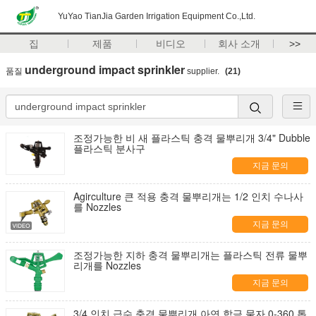
YuYao TianJia Garden Irrigation Equipment Co.,Ltd.
집
제품
비디오
회사 소개
>>
underground impact sprinkler
품질
supplier.
(21)
조정가능한 비 새 플라스틱 충격 물뿌리개 3/4" Dubble
플라스틱 분사구
지금 문의
Agirculture 큰 적용 충격 물뿌리개는 1/2 인치 수나사
를 Nozzles
지금 문의
조정가능한 지하 충격 물뿌리개는 플라스틱 전류 물뿌
리개를 Nozzles
지금 문의
3/4 인치 급수 충격 물뿌리개 아연 합금 물자 0-360 톱