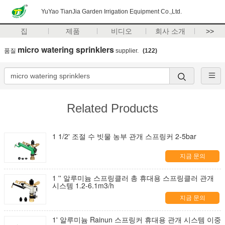
YuYao TianJia Garden Irrigation Equipment Co.,Ltd.
집
제품
비디오
회사 소개
>>
micro watering sprinklers
품질
supplier.
(122)
Related Products
1 1/2' 조절 수 빗물 농부 관개 스프링커 2-5bar
지금 문의
1 '' 알루미늄 스프링클러 총 휴대용 스프링클러 관개
시스템 1.2-6.1m3/h
지금 문의
1' 알루미늄 Rainun 스프링커 휴대용 관개 시스템 이중