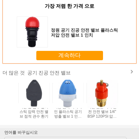
가장 저렴 한 가격 으로
정원 공기 진공 안전 밸브 플라스틱
저압 안전 밸브 1 인치
계속하다
공기 진공 안전 밸브
더 많은 것
동적인 플라
빠른 물 입구 플라
이중 임시 지속적
작은 금관 악기 안
1/2 3/4 
력 감소시
스틱 압력 안전 밸
인 플라스틱 공기
전 안전 밸브 1/4"
속 솔레노
 농업 관
브 점적 관수 환기
방출 벨브 1 인치
BSP 120PSI 압력
브 220V 1
공구
10 막대기 압력
방출 규칙
물 나일론
로 조절
언어를 바꾸십시오