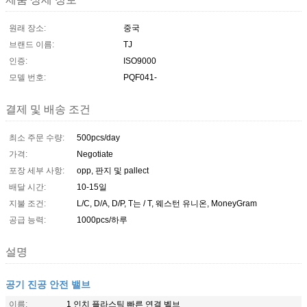
원래 장소:
중국
브랜드 이름:
TJ
인증:
ISO9000
모델 번호:
PQF041-
결제 및 배송 조건
최소 주문 수량:
500pcs/day
가격:
Negotiate
포장 세부 사항:
opp, 판지 및 pallect
배달 시간:
10-15일
지불 조건:
L/C, D/A, D/P, T는 / T, 웨스턴 유니온, MoneyGram
공급 능력:
1000pcs/하루
설명
공기 진공 안전 밸브
이름:
1 인치 플라스틱 빠른 연결 벨브