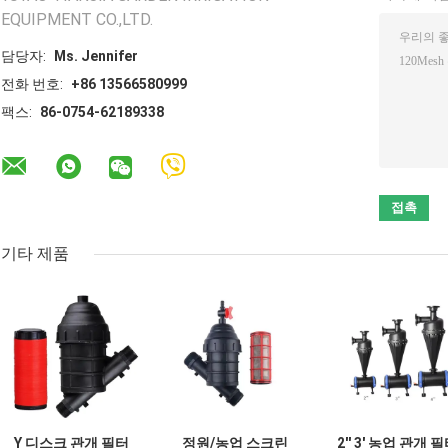
EQUIPMENT CO.,LTD.
담당자:
Ms. Jennifer
전화 번호:
+86 13566580999
팩스:
86-0754-62189338
기타 제품
Y 디스크 관개 필터
정원/농업 스크린
2'' 3' 농업 관개 