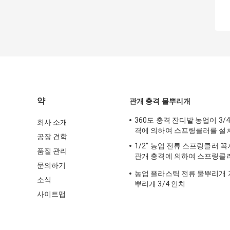
약
관개 충격 물뿌리개
360도 충격 잔디밭 농업이 3/
회사 소개
격에 의하여 스프링클러를 설
공장 견학
1/2” 농업 전류 스프링클러 
품질 관리
관개 충격에 의하여 스프링클
문의하기
다
농업 플라스틱 전류 물뿌리개 
소식
뿌리개 3/4 인치
사이트맵