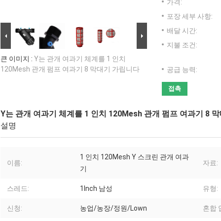
가격:
포장 세부 사항:
배달 시간:
지불 조건:
큰 이미지 :
Y는 관개 여과기 체계를 1 인치
120Mesh 관개 펌프 여과기 8 막대기 가립니다
공급 능력:
접촉
Y는 관개 여과기 체계를 1 인치 120Mesh 관개 펌프 여과기 8
설명
1 인치 120Mesh Y 스크린 관개 여과
이름:
자료:
기
스레드:
1Inch 남성
유형:
신청:
농업/농장/정원/Lown
혼합 