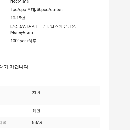
Negotiate
1pc/opp 부대, 30pcs/carton
10-15일
L/C, D/A, D/P, T는 / T, 웨스턴 유니온,
MoneyGram
1000pcs/하루
 막대기 가립니다
치어
화면
압력:
8BAR