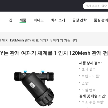
집
제품
비디오
회사 소개
공장 견학
품질 관리
1 인치 120Mesh 관개 펌프 여과기 8 막대기 가립니다
Y는 관개 여과기 체계를 1 인치 120Mesh 관개
제품 상세 정보:
원래 장소:
브랜드 이름:
인증:
모델 번호:
결제 및 배송 조건:
최소 주문 수량: