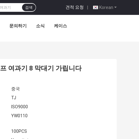
견적 요청
|
Korean
검색
문의하기
소식
케이스
 펌프 여과기 8 막대기 가립니다
중국
TJ
ISO9000
YW0110
100PCS