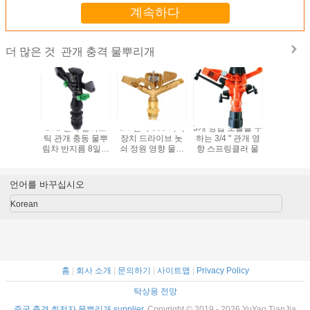
계속하다
관개 충격 물뿌리개
더 많은 것
한 360'
1 / 2 인치 플라스
3/4 인치 360 기어
3개 방법 노즐을 구
3/4 인치
향 스프링
틱 관개 충동 물뿌
장치 드라이브 놋
하는 3/4 " 관개 영
플라스틱 
 스프레이
림차 반지름 8일부
쇠 정원 영향 물뿌
향 스프링클러 물
격 물에 
 4 노즐
터 18일까지 부인
림차 농업 관개
프링클러를
니
언어를 바꾸십시오
Korean
홈
|
회사 소개
|
문의하기
|
사이트맵
|
Privacy Policy
탁상용 전망
중국 충격 회전자 물뿌리개 supplier.
Copyright © 2019 - 2026 YuYao TianJia