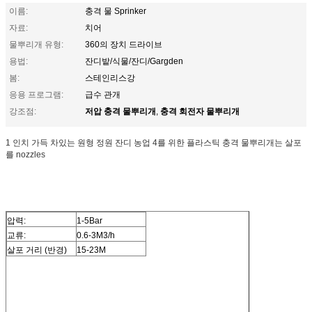
이름:
충격 물 Sprinker
자료:
치어
물뿌리개 유형:
360의 장치 드라이브
용법:
잔디밭/식물/잔디/Gargden
봄:
스테인리스강
응용 프로그램:
급수 관개
저압 충격 물뿌리개
충격 회전자 물뿌리개
강조점:
,
1 인치 가득 차있는 원형 정원 잔디 농업 4를 위한 플라스틱 충격 물뿌리개는 살포
를 nozzles
압력:
1-5Bar
교류:
0.6-3M3/h
살포 거리 (반경)
15-23M