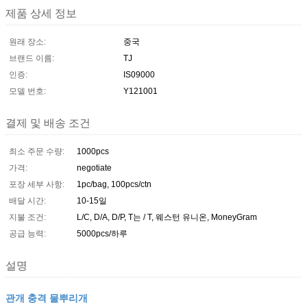
제품 상세 정보
원래 장소:
중국
브랜드 이름:
TJ
인증:
IS09000
모델 번호:
Y121001
결제 및 배송 조건
최소 주문 수량:
1000pcs
가격:
negotiate
포장 세부 사항:
1pc/bag, 100pcs/ctn
배달 시간:
10-15일
지불 조건:
L/C, D/A, D/P, T는 / T, 웨스턴 유니온, MoneyGram
공급 능력:
5000pcs/하루
설명
관개 충격 물뿌리개